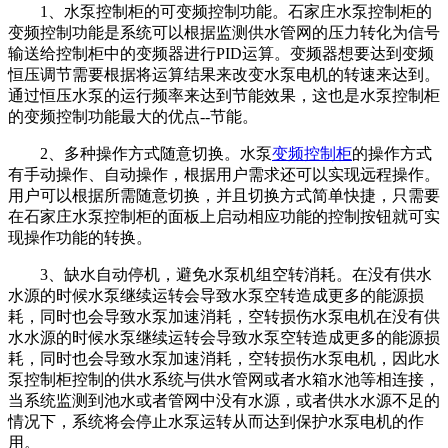
1、水泵控制柜的可变频控制功能。石家庄水泵控制柜的
变频控制功能是系统可以根据监测供水管网的压力转化为信号
输送给控制柜中的变频器进行PID运算。变频器想要达到变频
恒压调节需要根据将运算结果来改变水泵电机的转速来达到。
通过恒压水泵的运行频率来达到节能效果，这也是水泵控制柜
的变频控制功能最大的优点--节能。
2、多种操作方式随意切换。水泵
变频控制柜
的操作方式
有手动操作、自动操作，根据用户需求还可以实现远程操作。
用户可以根据所需随意切换，并且切换方式简单快捷，只需要
在石家庄水泵控制柜的面板上启动相应功能的控制按钮就可实
现操作功能的转换。
3、缺水自动停机，避免水泵机组空转消耗。在没有供水
水源的时候水泵继续运转会导致水泵空转造成更多的能源损
耗，同时也会导致水泵加速消耗，空转损伤水泵电机在没有供
水水源的时候水泵继续运转会导致水泵空转造成更多的能源损
耗，同时也会导致水泵加速消耗，空转损伤水泵电机，因此水
泵控制柜控制的供水系统与供水管网或者水箱水池等相连接，
当系统监测到池水或者管网中没有水源，或者供水水源不足的
情况下，系统将会停止水泵运转从而达到保护水泵电机的作
用。