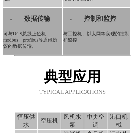
数据传输
控制和监控
可与DCS总线上位机
与工控机、以太网等实现的控制
modbus、profibus等通讯协
和监控
议的数据传输。
典型应用
TYPICAL APPLICATIONS
恒压供
风机水
中央空
港口机
空压机
水
泵
调
械